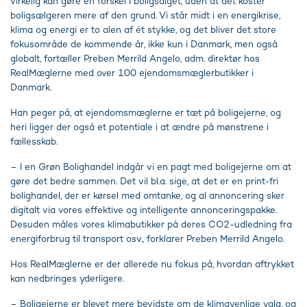
virkelig kan gøre en forskel i boligsalget, uden at det koster
boligsælgeren mere af den grund. Vi står midt i en energikrise,
klima og energi er to alen af ét stykke, og det bliver det store
fokusområde de kommende år, ikke kun i Danmark, men også
globalt, fortæller Preben Merrild Angelo, adm. direktør hos
RealMæglerne med over 100 ejendomsmæglerbutikker i
Danmark.
Han peger på, at ejendomsmæglerne er tæt på boligejerne, og
heri ligger der også et potentiale i at ændre på mønstrene i
fællesskab.
– I en Grøn Bolighandel indgår vi en pagt med boligejerne om at
gøre det bedre sammen. Det vil bl.a. sige, at det er en print-fri
bolighandel, der er kørsel med omtanke, og al annoncering sker
digitalt via vores effektive og intelligente annonceringspakke.
Desuden måles vores klimabutikker på deres CO2-udledning fra
energiforbrug til transport osv., forklarer Preben Merrild Angelo.
Hos RealMæglerne er der allerede nu fokus på, hvordan aftrykket
kan nedbringes yderligere.
– Boligejerne er blevet mere bevidste om de klimavenlige valg, og