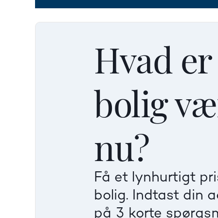
Hvad er
bolig væ
nu?
Få et lynhurtigt pr
bolig. Indtast din 
på 3 korte spørgs