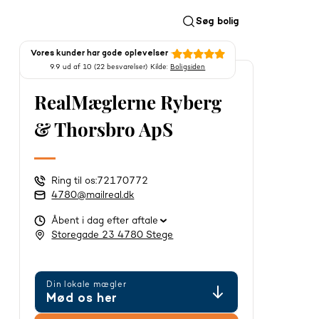
Søg bolig
Vores kunder har gode oplevelser
9.9 ud af 10 (22 besvarelser) Kilde:
Boligsiden
RealMæglerne Ryberg
& Thorsbro ApS
Ring til os:
72170772
4780@mailreal.dk
Åbent i dag efter aftale
Storegade 23 4780 Stege
Din lokale mægler
Mød os her