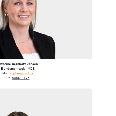
athrine Bernhøft Jensen
Ejendomsmægler MDE
Mail:
kbj@mailreal.dk
Tlf.:
4050 1196