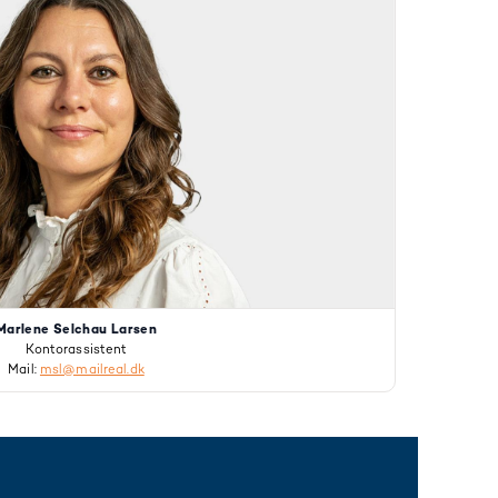
Marlene Selchau Larsen
Kontorassistent
Mail:
msl@mailreal.dk