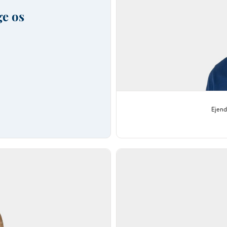
ge os
Ejen