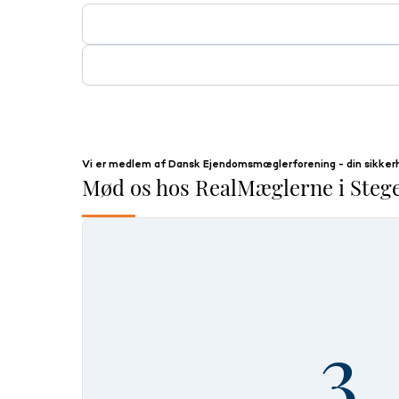
Vi kender Møn som vores egen bukselomme og sætter en 
erhvervslivet på øen er desuden medvirkende til, at vi 
Vores forretning ligger midt på hovedstrøget i Stege by 
Vi er medlem af Dansk Ejendomsmæglerforening - din sikkerh
Mød os hos RealMæglerne i Steg
3