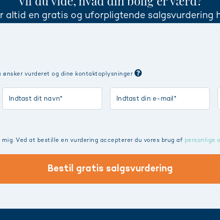
Vil du vide, hvad din bolig er værd?
r altid en gratis og uforpligtende salgsvurdering 
u ønsker vurderet og dine kontaktoplysninger
ig. Ved at bestille en vurdering accepterer du vores brug af
personlige 
Bestil gratis salgsvurdering