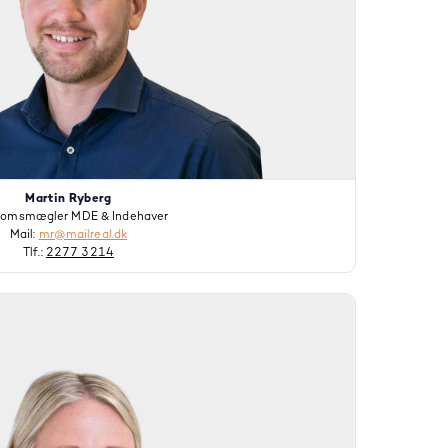
Martin Ryberg
domsmægler MDE & Indehaver
Mail:
mr@mailreal.dk
Tlf.:
2277 3214