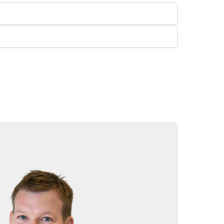
res store personlige netværk i forenings- og
dom.