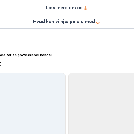
Læs mere om os
ære i at videreformidle budskabet om alle øens fortræffeligheder. Vo
ofte kan give gode råd med på vejen – lidt udover det sædvanlige.
Hvad kan vi hjælpe dig med
og vi er dagligt i kontakt med en masse potentielle købere til din ejen
ed for en professionel handel
e