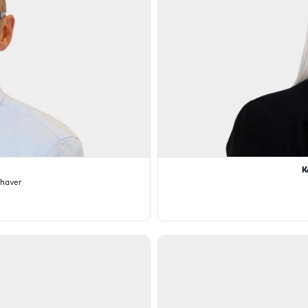
K
haver