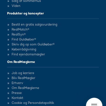
Salg af sommerhus
Viden
Produkter og koncepter
Bestil en gratis salgsvurdering
RealMatch®
RealSyn®
Find Guldkøber®
Skriv dig op som Guldkøber®
Køberrådgivning
Find ejendomsmægler
Om RealMæglerne
Job og karriere
Bliv RealMægler
Erhverv
Om RealMæglerne
Presse
Kontakt
Cookie og Persondatapolitik