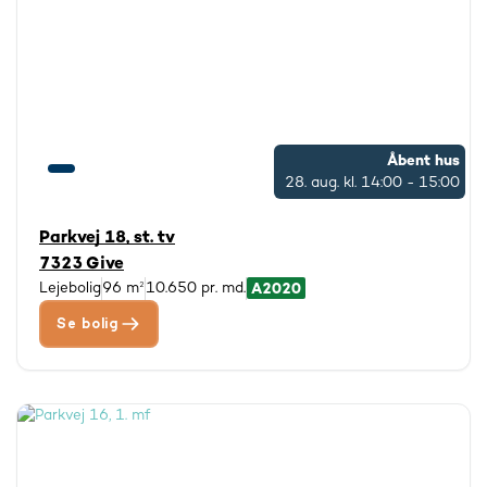
Åbent hus
28. aug.
kl. 14:00 - 15:00
Parkvej 18, st. tv
7323 Give
Lejebolig
96 m²
10.650 pr. md.
Se bolig