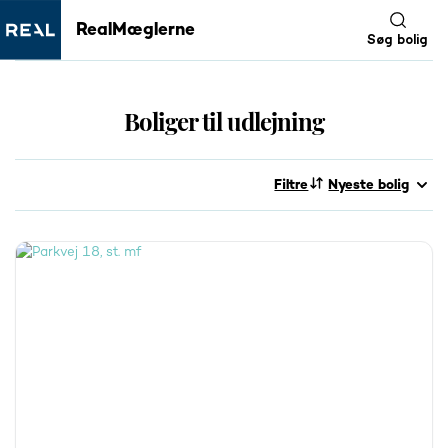
RealMæglerne
Søg bolig
Boliger til udlejning
Filtre
Nyeste bolig
Vi kan maksimalt vise 3000 boliger ad gangen.
Tilpas evt. din søgning.