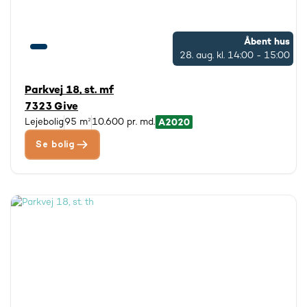
Åbent hus
28. aug.
kl. 14:00 - 15:00
Parkvej 18, st. mf
7323 Give
Lejebolig
95 m²
10.600 pr. md.
Se bolig