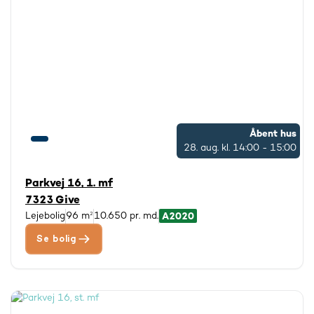
Åbent hus
28. aug.
kl. 14:00 - 15:00
Parkvej 16, 1. mf
7323 Give
Lejebolig
96 m²
10.650 pr. md.
Se bolig