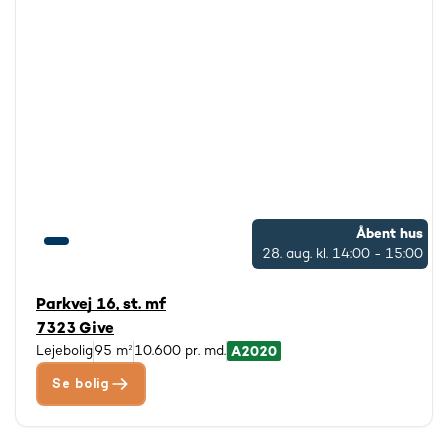
Åbent hus
28. aug.
kl. 14:00 - 15:00
Parkvej 16, st. mf
7323 Give
Lejebolig
95 m²
10.600 pr. md.
Se bolig