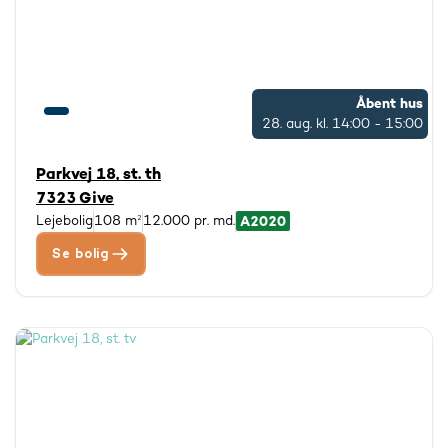
Åbent hus
28. aug.
kl. 14:00 - 15:00
Parkvej 18, st. th
7323 Give
Lejebolig
108 m²
12.000 pr. md.
Se bolig