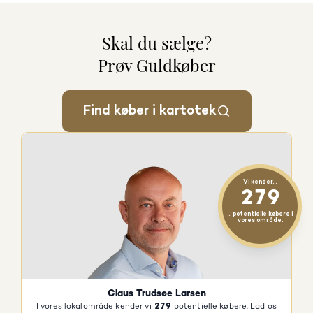
Skal du sælge?
Prøv Guldkøber
Find køber i kartotek
Vi kender...
279
... potentielle
købere
i
vores område.
Claus Trudsøe Larsen
I vores lokalområde kender vi
279
potentielle købere. Lad os