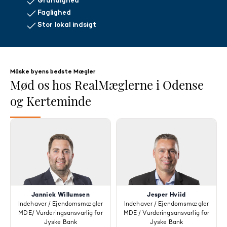
Grundighed
Vi vil gøre alt hvad vi kan for at hjælpe jer med at gøre en god
handel.
Faglighed
Stor lokal indsigt
Ring allerede nu på telefon 66 14 80 40.
Måske byens bedste Mægler
Mød os hos RealMæglerne i Odense
og Kerteminde
Jannick Willumsen
Jesper Hviid
Indehaver / Ejendomsmægler
Indehaver / Ejendomsmægler
MDE/ Vurderingsansvarlig for
MDE / Vurderingsansvarlig for
Jyske Bank
Jyske Bank