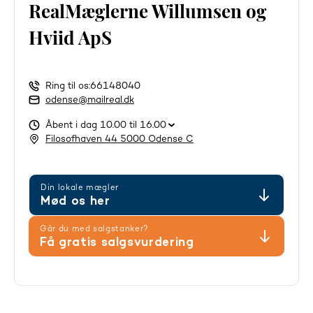
RealMæglerne Willumsen og
Hviid ApS
Ring til os:
66148040
odense@mailreal.dk
Åbent i dag 10.00 til 16.00
Filosofhaven 44 5000 Odense C
Din lokale mægler
Mød os her
Går du med salgstanker?
Få gratis salgsvurdering