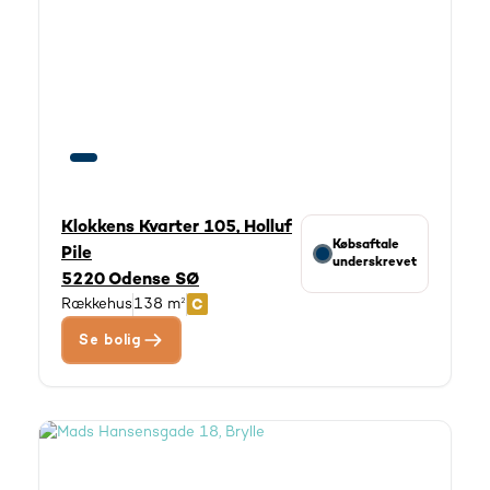
Klokkens Kvarter 105, Holluf
Købsaftale
Pile
underskrevet
5220 Odense SØ
Rækkehus
138 m²
Se bolig