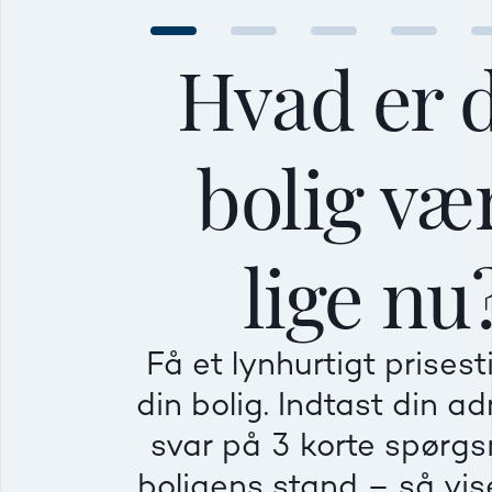
Hvad er 
bolig væ
Mellem
Mellem
Mellem
lige nu
Mindre god
Mindre god
Mindre god
Få et lynhurtigt prises
Villa
Ej
din bolig. Indtast din a
Beregner pris
Dårlig
Dårlig
Dårlig
svar på 3 korte spørg
boligens stand – så vise