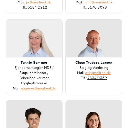
Mail:
jw@mailreal.dk
Mail:
hviid@mailreal.dk
Tlf.:
5184 2212
Tlf.:
5170 8098
Tannie Sommer
Claus Trudsøe Larsen
Ejendomsmægler MDE /
Salg og Vurdering
Sagskoordinator /
Mail:
ctl@mailreal.dk
Køberrådgiver med
Tlf.:
2334 0369
tryghedsmærke
Mail:
sommer@mailreal.dk