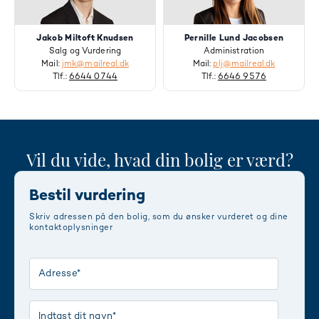
Jakob Miltoft Knudsen
Pernille Lund Jacobsen
Salg og Vurdering
Administration
Mail:
jmk@mailreal.dk
Mail:
plj@mailreal.dk
Tlf.:
6644 0744
Tlf.:
6646 9576
Vil du vide, hvad din bolig er værd?
Bestil vurdering
Skriv adressen på den bolig, som du ønsker vurderet og dine
kontaktoplysninger