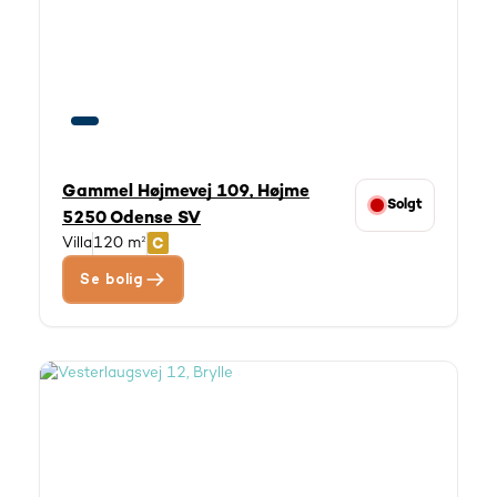
Gammel Højmevej 109, Højme
Solgt
5250 Odense SV
Villa
120 m²
Se bolig