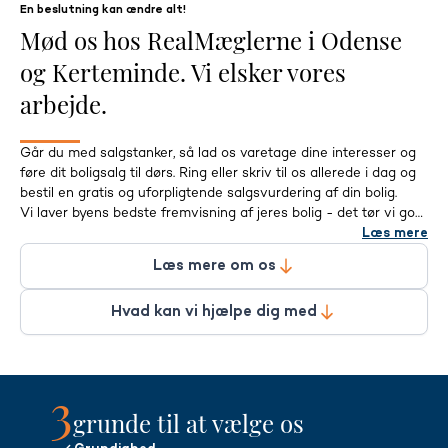
En beslutning kan ændre alt!
Mød os hos RealMæglerne i Odense
og Kerteminde. Vi elsker vores
arbejde.
Går du med salgstanker, så lad os varetage dine interesser og
føre dit boligsalg til dørs. Ring eller skriv til os allerede i dag og
bestil en gratis og uforpligtende salgsvurdering af din bolig.
Vi laver byens bedste fremvisning af jeres bolig - det tør vi godt
love og vi bruger heller end gerne ekstra tid med køberne.
Læs mere
Læs mere om os
Vi er på fornavn med dem alle, og vi vil hellere lave syv
personlige fremvisninger frem for ét åbent hus. Vi vil helst tale
Hvad kan vi hjælpe dig med
om de bløde værdier ved boligen, frem for robot-agtigt at plapre
løs om rød-gul-grå vurderinger i en tilstandsrapport, kontantlån
og kabeltv.
3
Vi kan mærke, det er noget køber sætter pris på. Og en glad og
tryg køber skriver hurtigere under - på en bedre salgspris.
grunde til at vælge os