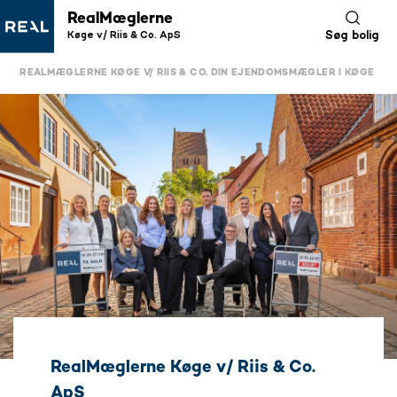
RealMæglerne
Køge v/ Riis & Co. ApS
Søg bolig
REALMÆGLERNE KØGE V/ RIIS & CO. DIN EJENDOMSMÆGLER I KØGE
RealMæglerne Køge v/ Riis & Co.
ApS